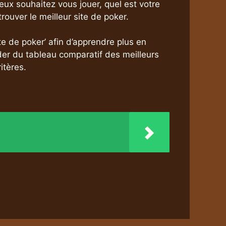
eux souhaitez vous jouer, quel est votre
ouver le meilleur site de poker.
te de poker’ afin d’apprendre plus en
ider du tableau comparatif des meilleurs
itères.