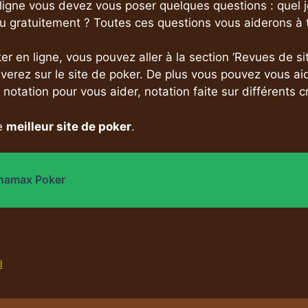
ligne vous devez vous poser quelques questions : quel j
u gratuitement ? Toutes ces questions vous aiderons à tr
ker en ligne, vous pouvez aller à la section ‘Revues de si
ouverez sur le site de poker. De plus vous pouvez vous a
otation pour vous aider, notation faite sur différents cr
le
meilleur site de poker
.
namax Poker
l