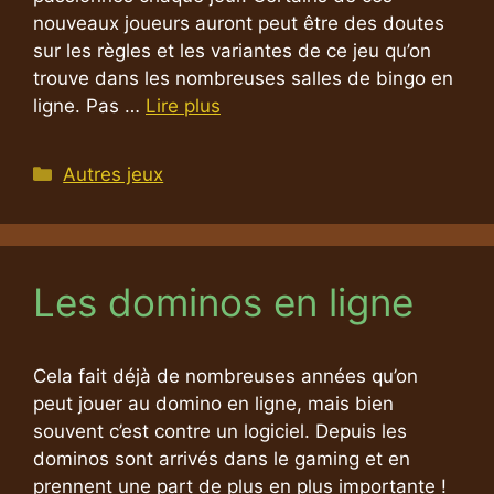
nouveaux joueurs auront peut être des doutes
sur les règles et les variantes de ce jeu qu’on
trouve dans les nombreuses salles de bingo en
ligne. Pas …
Lire plus
Catégories
Autres jeux
Les dominos en ligne
Cela fait déjà de nombreuses années qu’on
peut jouer au domino en ligne, mais bien
souvent c’est contre un logiciel. Depuis les
dominos sont arrivés dans le gaming et en
prennent une part de plus en plus importante !