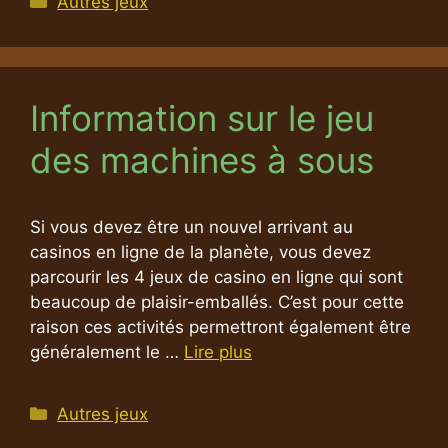
Autres jeux
Information sur le jeu
des machines à sous
Si vous devez être un nouvel arrivant au
casinos en ligne de la planète, vous devez
parcourir les 4 jeux de casino en ligne qui sont
beaucoup de plaisir-emballés. C’est pour cette
raison ces activités permettront également être
généralement le …
Lire plus
Catégories
Autres jeux