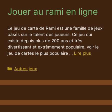
Jouer au rami en ligne
Le jeu de carte de Rami est une famille de jeux
basés sur le talent des joueurs. Ce jeu qui
existe depuis plus de 200 ans et très
divertissant et extrêmement populaire, voir le
jeu de cartes le plus populaire …
Lire plus
Catégories
Autres jeux