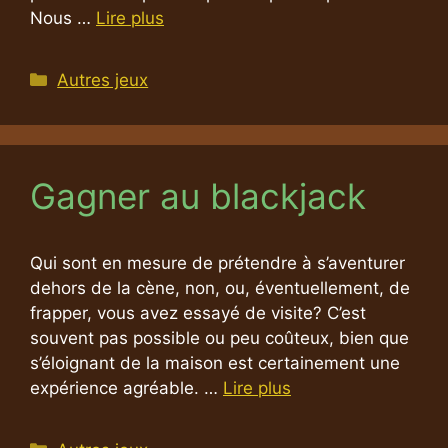
Nous …
Lire plus
Catégories
Autres jeux
Gagner au blackjack
Qui sont en mesure de prétendre à s’aventurer
dehors de la cène, non, ou, éventuellement, de
frapper, vous avez essayé de visite? C’est
souvent pas possible ou peu coûteux, bien que
s’éloignant de la maison est certainement une
expérience agréable. …
Lire plus
Catégories