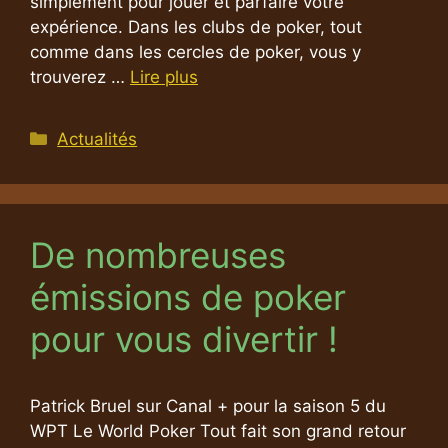
simplement pour jouer et parfaire votre
expérience. Dans les clubs de poker, tout
comme dans les cercles de poker, vous y
trouverez …
Lire plus
Catégories
Actualités
De nombreuses
émissions de poker
pour vous divertir !
Patrick Bruel sur Canal + pour la saison 5 du
WPT Le World Poker Tout fait son grand retour