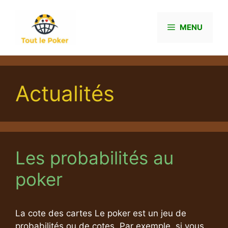
Aller
au
MENU
contenu
Actualités
Les probabilités au
poker
La cote des cartes Le poker est un jeu de
probabilités ou de cotes. Par exemple, si vous