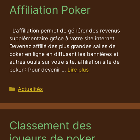
Affiliation Poker
L’affiliation permet de générer des revenus
supplémentaire grâce à votre site internet.
Devenez affilié des plus grandes salles de
poker en ligne en diffusant les bannières et
autres outils sur votre site. affiliation site de
poker : Pour devenir …
Lire plus
Catégories
Actualités
Classement des
joueurs de poker