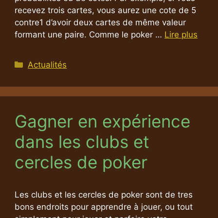
recevez trois cartes, vous aurez une cote de 5
contre1 d’avoir deux cartes de même valeur
formant une paire. Comme le poker …
Lire plus
Catégories
Actualités
Gagner en expérience
dans les clubs et
cercles de poker
Les clubs et les cercles de poker sont de tres
bons endroits pour apprendre à jouer, ou tout