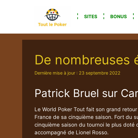
Aller
au
SITES
BONUS
contenu
De nombreuses ém
23 septembre 2022
Patrick Bruel sur Ca
Le World Poker Tout fait son grand retour
France de sa cinquième saison. Fort du s
cinquième saison du tournoi le plus doté d
accompagné de Lionel Rosso.