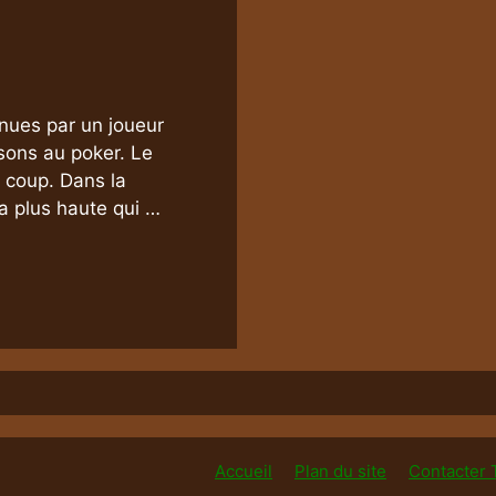
nues par un joueur
sons au poker. Le
e coup. Dans la
la plus haute qui …
Accueil
Plan du site
Contacter T