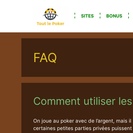
Aller
au
SITES
BONUS
contenu
FAQ
Comment utiliser les
On joue au poker avec de l’argent, mais i
certaines petites parties privées puissent 