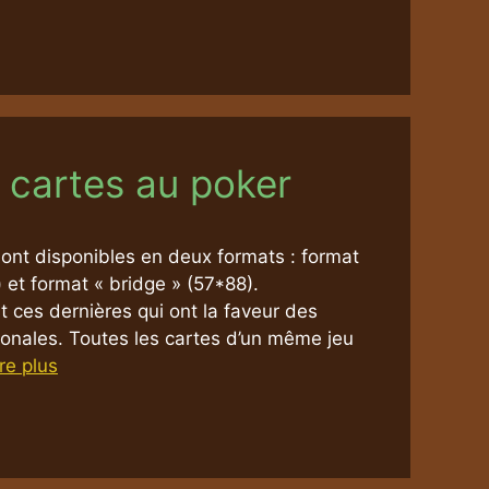
 cartes au poker
ont disponibles en deux formats : format
et format « bridge » (57*88).
 ces dernières qui ont la faveur des
ionales. Toutes les cartes d’un même jeu
ire plus