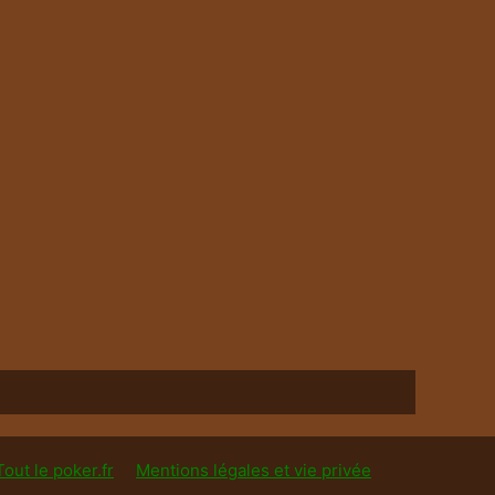
out le poker.fr
Mentions légales et vie privée