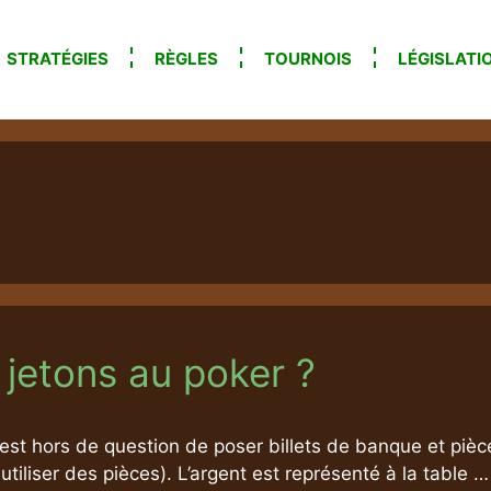
STRATÉGIES
RÈGLES
TOURNOIS
LÉGISLATI
 jetons au poker ?
l est hors de question de poser billets de banque et piè
utiliser des pièces). L’argent est représenté à la table 