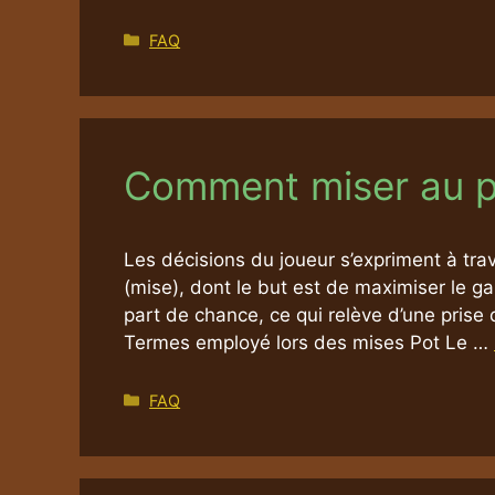
Catégories
FAQ
Comment miser au p
Les décisions du joueur s’expriment à tr
(mise), dont le but est de maximiser le ga
part de chance, ce qui relève d’une prise
Termes employé lors des mises Pot Le …
Catégories
FAQ