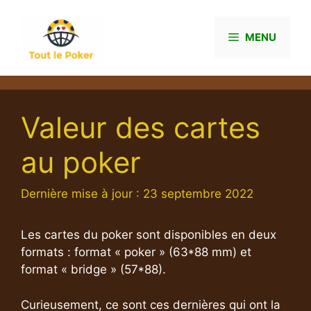
Aller
au
MENU
contenu
Valeur des cartes
au poker
23 septembre 2022
Les cartes du poker sont disponibles en deux
formats : format « poker » (63*88 mm) et
format « bridge » (57*88).
Curieusement, ce sont ces dernières qui ont la