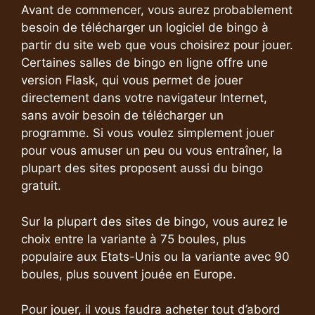
Avant de commencer, vous aurez probablement
besoin de télécharger un logiciel de bingo à
partir du site web que vous choisirez pour jouer.
Certaines salles de bingo en ligne offre une
version Flask, qui vous permet de jouer
directement dans votre navigateur Internet,
sans avoir besoin de télécharger un
programme. Si vous voulez simplement jouer
pour vous amuser un peu ou vous entraîner, la
plupart des sites proposent aussi du bingo
gratuit.
Sur la plupart des sites de bingo, vous aurez le
choix entre la variante à 75 boules, plus
populaire aux Etats-Unis ou la variante avec 90
boules, plus souvent jouée en Europe.
Pour jouer, il vous faudra acheter tout d’abord