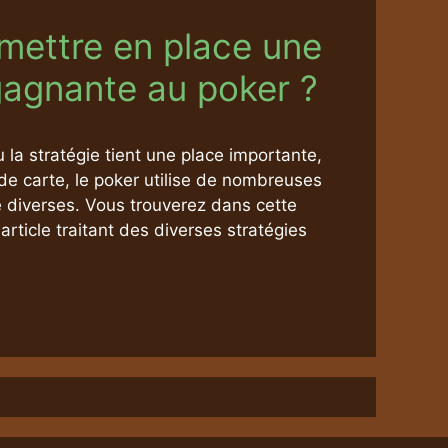
ettre en place une
gagnante au poker ?
 la stratégie tient une place importante,
 de carte, le poker utilise de nombreuses
e diverses. Vous trouverez dans cette
rticle traitant des diverses stratégies