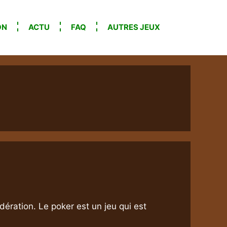
ON
ACTU
FAQ
AUTRES JEUX
ération. Le poker est un jeu qui est