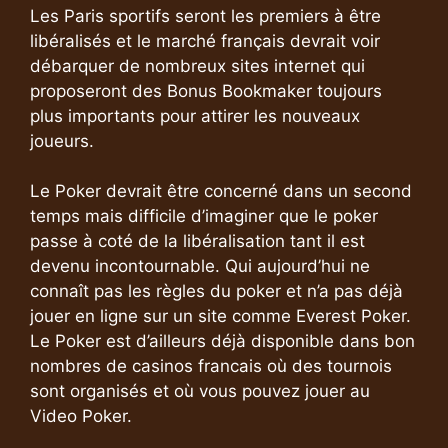
Les Paris sportifs seront les premiers à être
libéralisés et le marché français devrait voir
débarquer de nombreux sites internet qui
proposeront des Bonus Bookmaker toujours
plus importants pour attirer les nouveaux
joueurs.
Le Poker devrait être concerné dans un second
temps mais difficile d’imaginer que le poker
passe à coté de la libéralisation tant il est
devenu incontournable. Qui aujourd’hui ne
connaît pas les règles du poker et n’a pas déjà
jouer en ligne sur un site comme Everest Poker.
Le Poker est d’ailleurs déjà disponible dans bon
nombres de casinos francais où des tournois
sont organisés et où vous pouvez jouer au
Video Poker.