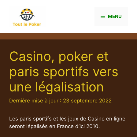
Aller
au
MENU
contenu
Casino, poker et
paris sportifs vers
une légalisation
23 septembre 2022
Les paris sportifs et les jeux de Casino en ligne
seront légalisés en France d’ici 2010.