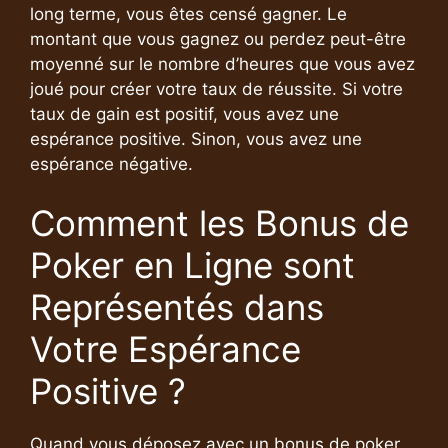
long terme, vous êtes censé gagner. Le
montant que vous gagnez ou perdez peut-être
moyenné sur le nombre d’heures que vous avez
joué pour créer votre taux de réussite. Si votre
taux de gain est positif, vous avez une
espérance positive. Sinon, vous avez une
espérance négative.
Comment les Bonus de
Poker en Ligne sont
Représentés dans
Votre Espérance
Positive ?
Quand vous déposez avec un bonus de poker