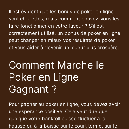
Il est évident que les bonus de poker en ligne
sont chouettes, mais comment pouvez-vous les
faire fonctionner en votre faveur ? S’il est
correctement utilisé, un bonus de poker en ligne
peut changer en mieux vos résultats de poker
et vous aider à devenir un joueur plus prospère.
Comment Marche le
Poker en Ligne
Gagnant ?
Pour gagner au poker en ligne, vous devez avoir
une espérance positive. Cela veut dire que
quoique votre bankroll puisse fluctuer à la
hausse ou à la baisse sur le court terme, sur le