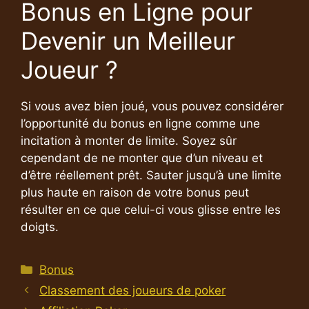
Bonus en Ligne pour
Devenir un Meilleur
Joueur ?
Si vous avez bien joué, vous pouvez considérer
l’opportunité du bonus en ligne comme une
incitation à monter de limite. Soyez sûr
cependant de ne monter que d’un niveau et
d’être réellement prêt. Sauter jusqu’à une limite
plus haute en raison de votre bonus peut
résulter en ce que celui-ci vous glisse entre les
doigts.
Catégories
Bonus
Classement des joueurs de poker